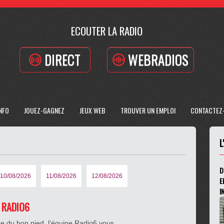
ECOUTER LA RADIO
DIRECT
WEBRADIOS
INFO
JOUEZ-GAGNEZ
JEUX WEB
TROUVER UN EMPLOI
CONTACTEZ
L
D
10/08/2026
11/08/2026
12/08/2026
E
I
E RADIO6
e du bon pied, l'équipe Radio6 vous