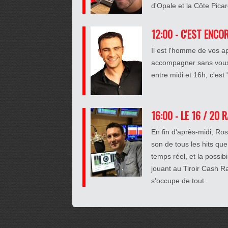
d'Opale et la Côte Pica
12:00 - C'EST ENCO
Il est l'homme de vos a
accompagner sans vous 
entre midi et 16h, c'est
16:00 - LE 16 / 20 
En fin d'après-midi, R
son de tous les hits que
temps réel, et la possib
jouant au Tiroir Cash 
s'occupe de tout.