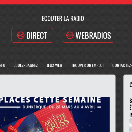
ECOUTER LA RADIO
DIRECT
WEBRADIOS
INFO
JOUEZ-GAGNEZ
JEUX WEB
TROUVER UN EMPLOI
CONTACTEZ
L
S
É
I