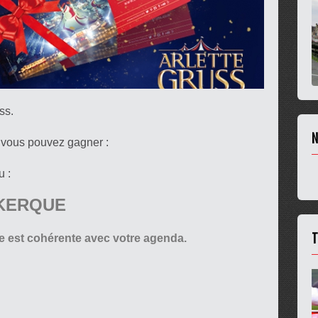
ss.
N
, vous pouvez gagner :
u :
NKERQUE
T
e est cohérente avec votre agenda.