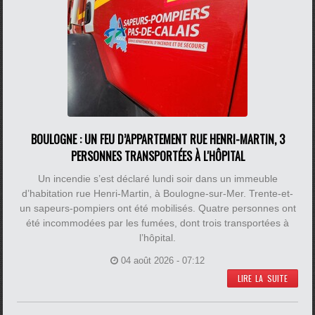
BOULOGNE : UN FEU D’APPARTEMENT RUE HENRI-MARTIN, 3
PERSONNES TRANSPORTÉES À L'HÔPITAL
Un incendie s’est déclaré lundi soir dans un immeuble
d’habitation rue Henri-Martin, à Boulogne-sur-Mer. Trente-et-
un sapeurs-pompiers ont été mobilisés. Quatre personnes ont
été incommodées par les fumées, dont trois transportées à
l’hôpital.
04 août 2026 - 07:12
LIRE LA SUITE