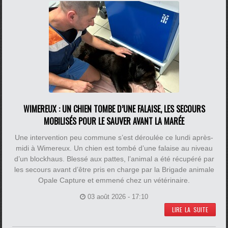
WIMEREUX : UN CHIEN TOMBE D’UNE FALAISE, LES SECOURS
MOBILISÉS POUR LE SAUVER AVANT LA MARÉE
Une intervention peu commune s’est déroulée ce lundi après-
midi à Wimereux. Un chien est tombé d’une falaise au niveau
d’un blockhaus. Blessé aux pattes, l’animal a été récupéré par
les secours avant d’être pris en charge par la Brigade animale
Opale Capture et emmené chez un vétérinaire.
03 août 2026 - 17:10
LIRE LA SUITE