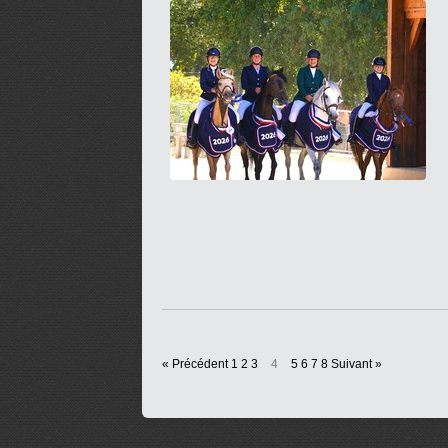
« Précédent
1
2
3
4
5
6
7
8
Suivant »