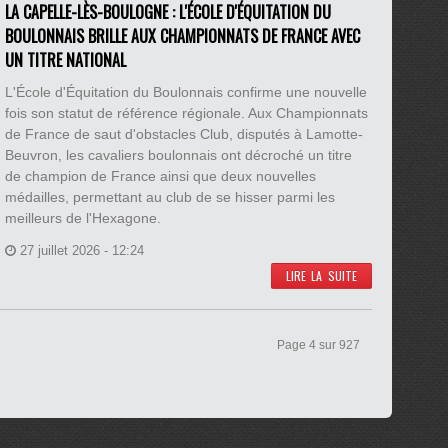
LA CAPELLE-LÈS-BOULOGNE : L'ÉCOLE D'ÉQUITATION DU
BOULONNAIS BRILLE AUX CHAMPIONNATS DE FRANCE AVEC
UN TITRE NATIONAL
L'École d'Équitation du Boulonnais confirme une nouvelle
fois son statut de référence régionale. Aux Championnats
de France de saut d'obstacles Club, disputés à Lamotte-
Beuvron, les cavaliers boulonnais ont décroché un titre
de champion de France ainsi que deux nouvelles
médailles, permettant au club de se hisser parmi les
meilleurs de l'Hexagone.
27 juillet 2026 - 12:24
LIRE LA SUITE
Page 4 sur 927