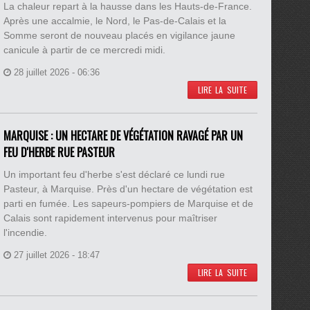
La chaleur repart à la hausse dans les Hauts-de-France.
Après une accalmie, le Nord, le Pas-de-Calais et la
Somme seront de nouveau placés en vigilance jaune
canicule à partir de ce mercredi midi.
28 juillet 2026 - 06:36
LIRE LA SUITE
MARQUISE : UN HECTARE DE VÉGÉTATION RAVAGÉ PAR UN
FEU D'HERBE RUE PASTEUR
Un important feu d'herbe s'est déclaré ce lundi rue
Pasteur, à Marquise. Près d'un hectare de végétation est
parti en fumée. Les sapeurs-pompiers de Marquise et de
Calais sont rapidement intervenus pour maîtriser
l'incendie.
27 juillet 2026 - 18:47
LIRE LA SUITE