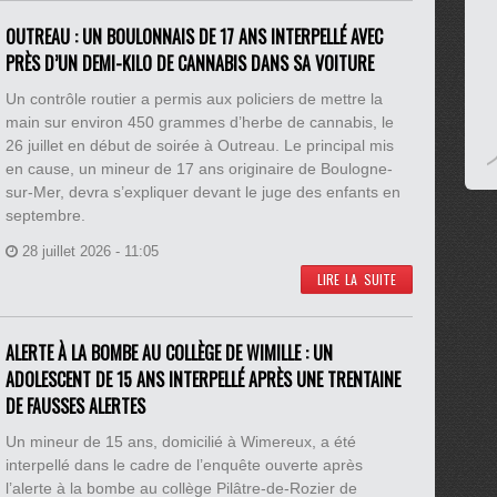
OUTREAU : UN BOULONNAIS DE 17 ANS INTERPELLÉ AVEC
PRÈS D’UN DEMI-KILO DE CANNABIS DANS SA VOITURE
Un contrôle routier a permis aux policiers de mettre la
main sur environ 450 grammes d’herbe de cannabis, le
26 juillet en début de soirée à Outreau. Le principal mis
en cause, un mineur de 17 ans originaire de Boulogne-
sur-Mer, devra s’expliquer devant le juge des enfants en
septembre.
28 juillet 2026 - 11:05
LIRE LA SUITE
ALERTE À LA BOMBE AU COLLÈGE DE WIMILLE : UN
ADOLESCENT DE 15 ANS INTERPELLÉ APRÈS UNE TRENTAINE
DE FAUSSES ALERTES
Un mineur de 15 ans, domicilié à Wimereux, a été
interpellé dans le cadre de l’enquête ouverte après
l’alerte à la bombe au collège Pilâtre-de-Rozier de