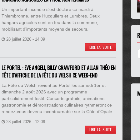
Un important incendie s'est déclaré ce mardi à
Thiembronne, entre Hucquliers et Lumbres. Deux
hangars agricoles sont en feu dans la commune,
mobilisant d'importants moyens de secours.
R
28 juillet 2026 - 14:09
LIRE LA SUITE
LE PORTEL : EVE ANGELI, BILLY CRAWFORD ET ALLAN THÉO EN
TÊTE D'AFFICHE DE LA FÊTE DU WELSH CE WEEK-END
La Fête du Welsh revient au Portel les samedi 1er et
dimanche 2 août 2026 avec un programme
M
particulièrement festif. Concerts gratuits, animations,
gastronomie et démonstrations culinaires rythmeront ce
rendez-vous devenu incontournable sur la Côte d'Opale.
28 juillet 2026 - 12:06
LIRE LA SUITE