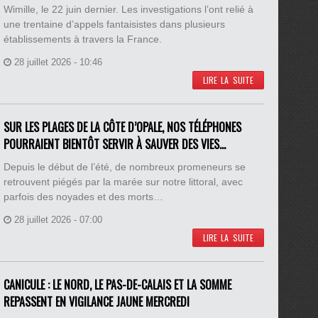
Wimille, le 22 juin dernier. Les investigations l’ont relié à
une trentaine d’appels fantaisistes dans plusieurs
établissements à travers la France.
28 juillet 2026 - 10:46
LIRE LA SUITE
SUR LES PLAGES DE LA CÔTE D’OPALE, NOS TÉLÉPHONES
POURRAIENT BIENTÔT SERVIR À SAUVER DES VIES…
Depuis le début de l’été, de nombreux promeneurs se
retrouvent piégés par la marée sur notre littoral, avec
parfois des noyades et des morts…
28 juillet 2026 - 07:00
LIRE LA SUITE
CANICULE : LE NORD, LE PAS-DE-CALAIS ET LA SOMME
REPASSENT EN VIGILANCE JAUNE MERCREDI