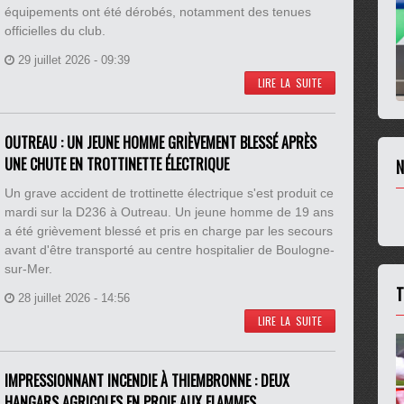
équipements ont été dérobés, notamment des tenues
officielles du club.
29 juillet 2026 - 09:39
LIRE LA SUITE
OUTREAU : UN JEUNE HOMME GRIÈVEMENT BLESSÉ APRÈS
UNE CHUTE EN TROTTINETTE ÉLECTRIQUE
N
Un grave accident de trottinette électrique s'est produit ce
mardi sur la D236 à Outreau. Un jeune homme de 19 ans
a été grièvement blessé et pris en charge par les secours
avant d'être transporté au centre hospitalier de Boulogne-
sur-Mer.
T
28 juillet 2026 - 14:56
LIRE LA SUITE
IMPRESSIONNANT INCENDIE À THIEMBRONNE : DEUX
HANGARS AGRICOLES EN PROIE AUX FLAMMES