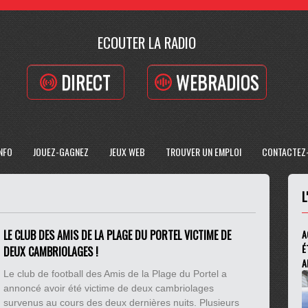
ECOUTER LA RADIO
DIRECT
WEBRADIOS
INFO
JOUEZ-GAGNEZ
JEUX WEB
TROUVER UN EMPLOI
CONTACTEZ
L
LE CLUB DES AMIS DE LA PLAGE DU PORTEL VICTIME DE
A
É
DEUX CAMBRIOLAGES !
A
Le club de football des Amis de la Plage du Portel a
annoncé avoir été victime de deux cambriolages
survenus au cours des deux dernières nuits. Plusieurs