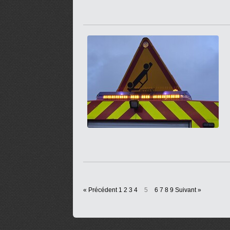
« Précédent
1
2
3
4
5
6
7
8
9
Suivant »