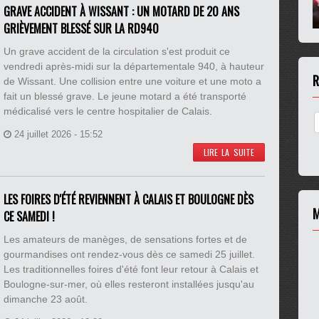
GRAVE ACCIDENT À WISSANT : UN MOTARD DE 20 ANS
GRIÈVEMENT BLESSÉ SUR LA RD940
Un grave accident de la circulation s'est produit ce
vendredi après-midi sur la départementale 940, à hauteur
R
de Wissant. Une collision entre une voiture et une moto a
fait un blessé grave. Le jeune motard a été transporté
médicalisé vers le centre hospitalier de Calais.
24 juillet 2026 - 15:52
LIRE LA SUITE
LES FOIRES D'ÉTÉ REVIENNENT À CALAIS ET BOULOGNE DÈS
M
CE SAMEDI !
Les amateurs de manèges, de sensations fortes et de
gourmandises ont rendez-vous dès ce samedi 25 juillet.
Les traditionnelles foires d'été font leur retour à Calais et
Boulogne-sur-mer, où elles resteront installées jusqu'au
dimanche 23 août.