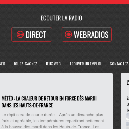
ECOUTER LA RADIO
DIRECT
WEBRADIOS
INFO
JOUEZ-GAGNEZ
JEUX WEB
TROUVER UN EMPLOI
CONTACTEZ
L
MÉTÉO : LA CHALEUR DE RETOUR EN FORCE DÈS MARDI
S
L
DANS LES HAUTS-DE-FRANCE
I
Le répit sera de courte durée... Après un dimanche plus
frais et agréable, les températures repartiront nettement
à la hausse dès mardi dans les Hauts-de-France. Les