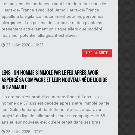
Les pollens des herbacées sont bien de retour dans les
Hauts-de-France avec l'été. Atmo Hauts-de-France
appelle à la vigilance, notamment pour les personnes
allergiques. Les pollens de l'armoise et des plantains
présentent actuellement un risque allergique modéré,
mais leur potentiel allergisant est élevé.
23 juillet 2026 - 10:23
LIRE LA SUITE
LENS : UN HOMME S'IMMOLE PAR LE FEU APRÈS AVOIR
ASPERGÉ SA COMPAGNE ET LEUR NOUVEAU-NÉ DE LIQUIDE
INFLAMMABLE
Un drame s'est produit ce mercredi soir à Lens. Un
homme de 37 ans est décédé après s'être immolé par le
feu. Selon le parquet de Béthune, il aurait auparavant
projeté du liquide inflammable sur sa compagne de 38
ans et leur nouveau-né, qu'elle tenait dans ses bras.
23 juillet 2026 - 07:09