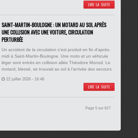
LIRE LA SUITE
SAINT-MARTIN-BOULOGNE : UN MOTARD AU SOL APRÈS
UNE COLLISION AVEC UNE VOITURE, CIRCULATION
PERTURBÉE
Un accident de la circulation s'est produit en fin d'après-
midi à Saint-Martin-Boulogne. Une moto et un véhicule
léger sont entrés en collision allée Théodore Monod. Le
motard, blessé, se trouvait au sol à l'arrivée des secours.
22 juillet 2026 - 16:46
LIRE LA SUITE
Page 5 sur 927