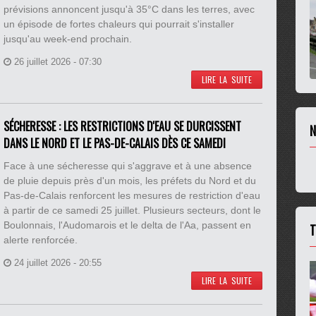
prévisions annoncent jusqu'à 35°C dans les terres, avec
un épisode de fortes chaleurs qui pourrait s'installer
jusqu'au week-end prochain.
26 juillet 2026 - 07:30
LIRE LA SUITE
SÉCHERESSE : LES RESTRICTIONS D'EAU SE DURCISSENT
N
DANS LE NORD ET LE PAS-DE-CALAIS DÈS CE SAMEDI
Face à une sécheresse qui s'aggrave et à une absence
de pluie depuis près d'un mois, les préfets du Nord et du
Pas-de-Calais renforcent les mesures de restriction d'eau
à partir de ce samedi 25 juillet. Plusieurs secteurs, dont le
Boulonnais, l'Audomarois et le delta de l'Aa, passent en
T
alerte renforcée.
24 juillet 2026 - 20:55
LIRE LA SUITE