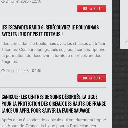
24 juillet 2026 - 12:30
LIRE LA SUITE
LES ESCAPADES RADIO 6: REDÉCOUVREZ LE BOULONNAIS
AVEC LES JEUX DE PISTE TOTEMUS !
Idée sortie dans le Boulonnais avec les chasses au trésor
Totemus. Ces parcours gratuits se jouent sur smartphone
et permettent de découvrir le territoire en résolvant des
énigmes.
24 juillet 2026 - 07:40
LIRE LA SUITE
CANICULE : LES CENTRES DE SOINS DÉBORDÉS, LA LIGUE
POUR LA PROTECTION DES OISEAUX DES HAUTS-DE-FRANCE
LANCE UN APPEL POUR SAUVER LA FAUNE SAUVAGE
Après deux épisodes de canicule qui ont durement frappé
les Hauts-de-France, la Ligue pour la Protection des