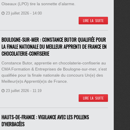
Oiseaux (LPO) tire la sonnette d'alarme.
23 juillet 2026 - 14:00
LIRE LA SUITE
BOULOGNE-SUR-MER : CONSTANCE BUTOR QUALIFIÉE POUR
LA FINALE NATIONALE DU MEILLEUR APPRENTI DE FRANCE EN
CHOCOLATERIE-CONFISERIE
Constance Butor, apprentie en chocolaterie-confiserie au
CMA Formation & Entreprises de Boulogne-sur-mer, s'est
qualifiée pour la finale nationale du concours Un(e) des
Meilleur(e)s Apprenti(e)s de France.
23 juillet 2026 - 11:19
LIRE LA SUITE
HAUTS-DE-FRANCE : VIGILANCE AVEC LES POLLENS
D'HERBACÉES