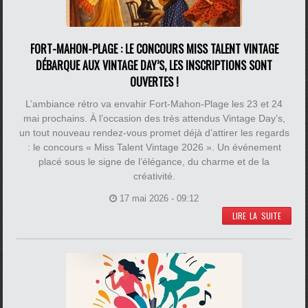
FORT-MAHON-PLAGE : LE CONCOURS MISS TALENT VINTAGE
DÉBARQUE AUX VINTAGE DAY’S, LES INSCRIPTIONS SONT
OUVERTES !
L’ambiance rétro va envahir Fort-Mahon-Plage les 23 et 24
mai prochains. À l’occasion des très attendus Vintage Day’s,
un tout nouveau rendez-vous promet déjà d’attirer les regards
: le concours « Miss Talent Vintage 2026 ». Un événement
placé sous le signe de l’élégance, du charme et de la
créativité.
17 mai 2026 - 09:12
LIRE LA SUITE