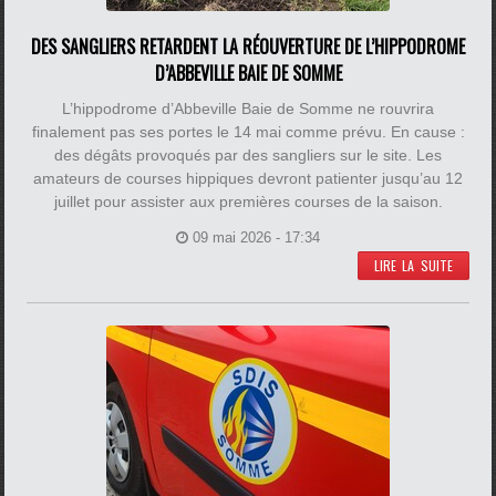
DES SANGLIERS RETARDENT LA RÉOUVERTURE DE L’HIPPODROME
D’ABBEVILLE BAIE DE SOMME
L’hippodrome d’Abbeville Baie de Somme ne rouvrira
finalement pas ses portes le 14 mai comme prévu. En cause :
des dégâts provoqués par des sangliers sur le site. Les
amateurs de courses hippiques devront patienter jusqu’au 12
juillet pour assister aux premières courses de la saison.
09 mai 2026 - 17:34
LIRE LA SUITE