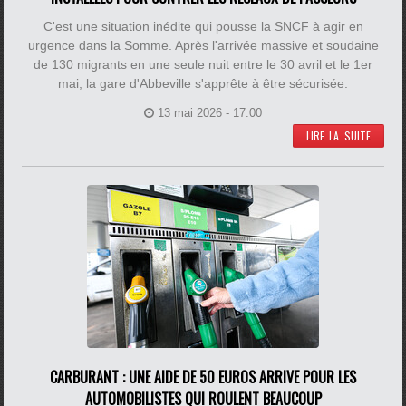
C'est une situation inédite qui pousse la SNCF à agir en
urgence dans la Somme. Après l'arrivée massive et soudaine
de 130 migrants en une seule nuit entre le 30 avril et le 1er
mai, la gare d'Abbeville s'apprête à être sécurisée.
13 mai 2026 - 17:00
LIRE LA SUITE
CARBURANT : UNE AIDE DE 50 EUROS ARRIVE POUR LES
AUTOMOBILISTES QUI ROULENT BEAUCOUP