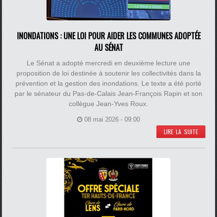
INONDATIONS : UNE LOI POUR AIDER LES COMMUNES ADOPTÉE
AU SÉNAT
Le Sénat a adopté mercredi en deuxième lecture une
proposition de loi destinée à soutenir les collectivités dans la
prévention et la gestion des inondations. Le texte a été porté
par le sénateur du Pas-de-Calais Jean-François Rapin et son
collègue Jean-Yves Roux.
08 mai 2026 - 09:00
LIRE LA SUITE