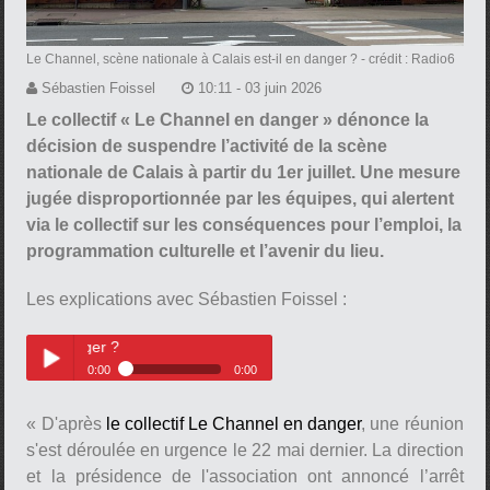
Le Channel, scène nationale à Calais est-il en danger ?
- crédit : Radio6
Sébastien Foissel
10:11 - 03 juin 2026
Le collectif « Le Channel en danger » dénonce la
décision de suspendre l’activité de la scène
nationale de Calais à partir du 1er juillet. Une mesure
jugée disproportionnée par les équipes, qui alertent
via le collectif sur les conséquences pour l’emploi, la
programmation culturelle et l’avenir du lieu.
Les explications avec Sébastien Foissel :
Le channel à Calais est-il en dan
0:00
0:00
Le channel à Calais est-il en
Play /
danger ?
« D'après
le collectif Le Channel en danger
, une réunion
s'est déroulée en urgence le 22 mai dernier. La direction
et la présidence de l'association ont annoncé l’arrêt